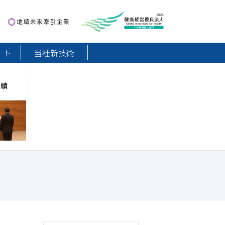
地域未来牽引企業
健康経営優良法人2026
ート
当社新技術
実績