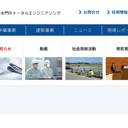
お問合せ
採用情報
・水門のトータルエンジニアリング
鉄構事業
建築事業
ニュース
現場レポ
知らせ
動画
社会貢献活動
表彰