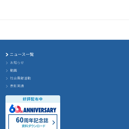
ニュース一覧
お知らせ
動画
社会貢献活動
表彰実績
好評配布中
60th Annivarsary