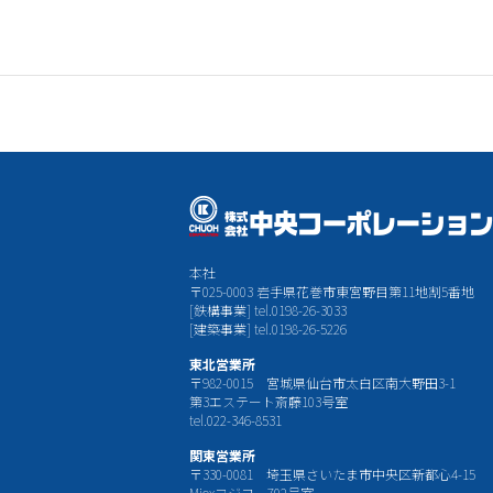
本社
〒025-0003 岩手県花巻市東宮野目第11地割5番地
[鉄構事業] tel.0198-26-3033
[建築事業] tel.0198-26-5226
東北営業所
〒982-0015 宮城県仙台市太白区南大野田3-1
第3エステート斎藤103号室
tel.022-346-8531
関東営業所
〒330-0081 埼玉県さいたま市中央区新都心4-15
Mioxフジコー702号室