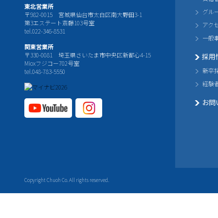
東北営業所
グル
〒982-0015 宮城県仙台市太白区南大野田3-1
第3エステート斎藤103号室
アク
tel.022-346-8531
一般
関東営業所
〒330-0081 埼玉県さいたま市中央区新都心4-15
採用
Mioxフジコー702号室
新卒
tel.048-783-5550
経験
お問
YouTube公式チャ
Instagram
ンネル
公式チャ
ンネル
Copyright Chuoh Co. All rights reserved.