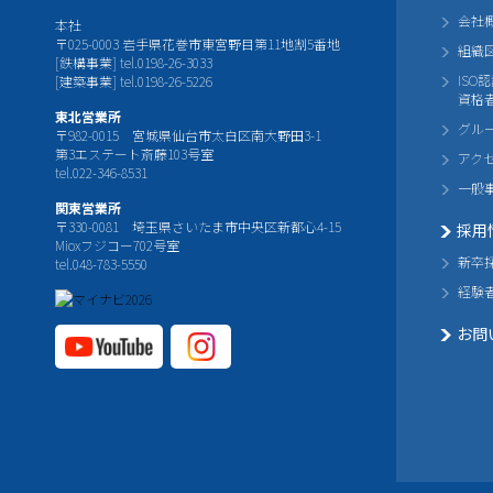
会社
本社
〒025-0003 岩手県花巻市東宮野目第11地割5番地
組織
[鉄構事業] tel.0198-26-3033
ISO
[建築事業] tel.0198-26-5226
資格
東北営業所
グル
〒982-0015 宮城県仙台市太白区南大野田3-1
第3エステート斎藤103号室
アク
tel.022-346-8531
一般
関東営業所
〒330-0081 埼玉県さいたま市中央区新都心4-15
採用
Mioxフジコー702号室
新卒
tel.048-783-5550
経験
お問
YouTube公式チャ
Instagram
ンネル
公式チャ
ンネル