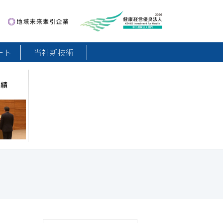
地域未来牽引企業
健康経営優良法人2026
ート
当社新技術
実績