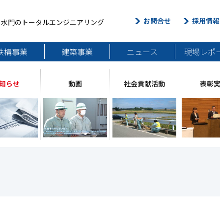
お問合せ
採用情報
・水門のトータルエンジニアリング
鉄構事業
建築事業
ニュース
現場レポ
知らせ
動画
社会貢献活動
表彰