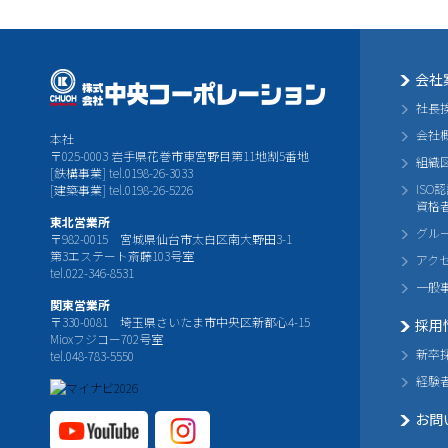
会社
社長
会社
本社
〒025-0003 岩手県花巻市東宮野目第11地割5番地
組織
[鉄構事業] tel.0198-26-3033
ISO
[建築事業] tel.0198-26-5226
資格
東北営業所
グル
〒982-0015 宮城県仙台市太白区南大野田3-1
第3エステート斎藤103号室
アク
tel.022-346-8531
一般
関東営業所
〒330-0081 埼玉県さいたま市中央区新都心4-15
採用
Mioxフジコー702号室
新卒
tel.048-783-5550
経験
お問