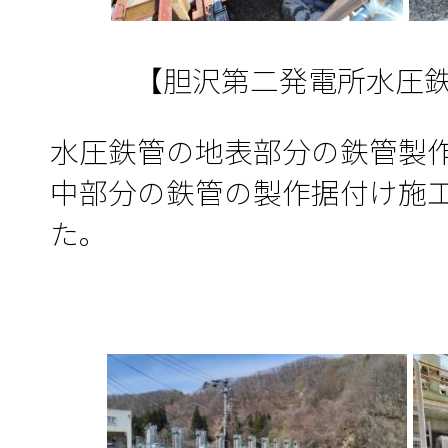
【胆沢第二発電所水圧
水圧鉄管の地表部分の鉄管製
中部分の鉄管の製作据付け施
た。