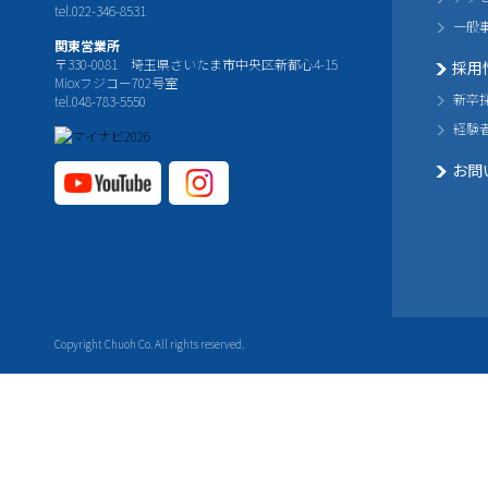
tel.022-346-8531
一般
関東営業所
〒330-0081 埼玉県さいたま市中央区新都心4-15
採用
Mioxフジコー702号室
新卒
tel.048-783-5550
経験
お問
YouTube公式チャ
Instagram
ンネル
公式チャ
ンネル
Copyright Chuoh Co. All rights reserved.