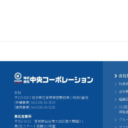
会社
社長
会社
本社
〒025-0003 岩手県花巻市東宮野目第11地割5番地
組織
[鉄構事業] tel.0198-26-3033
ISO
[建築事業] tel.0198-26-5226
資格
東北営業所
グル
〒982-0015 宮城県仙台市太白区南大野田3-1
第3エステート斎藤103号室
アク