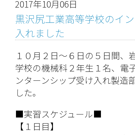
2017年10月06日
黒沢尻工業高等学校のイン
入れました
１０月２日～６日の５日間、
学校の機械科２年生１名、電
ンターンシップ受け入れ製造
した。
■実習スケジュール■
【１日目】