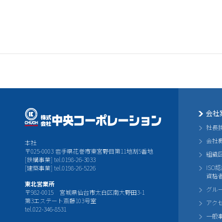
会社
社長
会社
本社
〒025-0003 岩手県花巻市東宮野目第11地割5番地
組織
[鉄構事業] tel.0198-26-3033
ISO
[建築事業] tel.0198-26-5226
資格
東北営業所
グル
〒982-0015 宮城県仙台市太白区南大野田3-1
第3エステート斎藤103号室
アク
tel.022-346-8531
一般