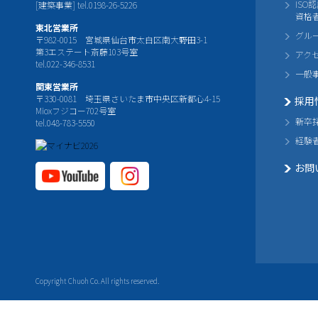
ISO
[建築事業] tel.0198-26-5226
資格
東北営業所
グル
〒982-0015 宮城県仙台市太白区南大野田3-1
第3エステート斎藤103号室
アク
tel.022-346-8531
一般
関東営業所
〒330-0081 埼玉県さいたま市中央区新都心4-15
採用
Mioxフジコー702号室
新卒
tel.048-783-5550
経験
お問
YouTube公式チャ
Instagram
ンネル
公式チャ
ンネル
Copyright Chuoh Co. All rights reserved.