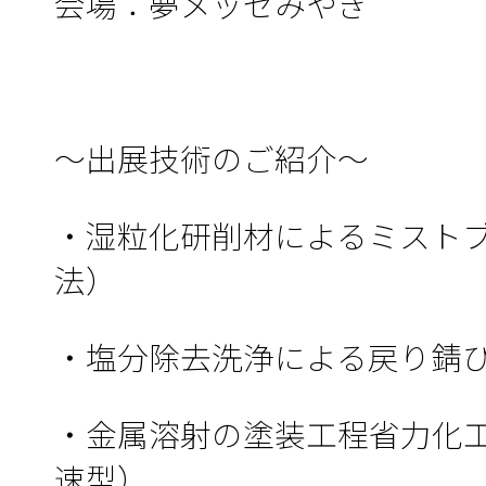
会場：夢メッセみやぎ
～出展技術のご紹介～
・湿粒化研削材によるミストブ
法）
・塩分除去洗浄による戻り錆
・金属溶射の塗装工程省力化工法
速型）